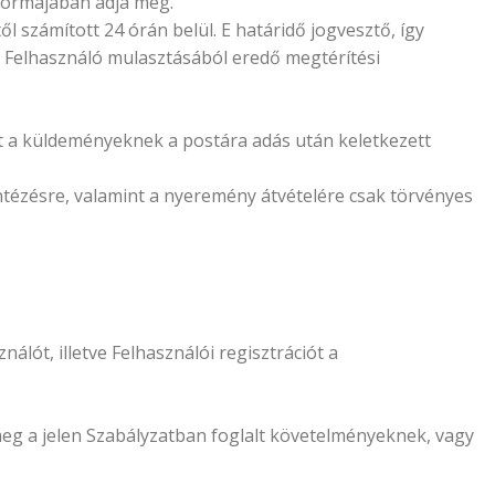
 formájában adja meg.
l számított 24 órán belül. E határidő jogvesztő, így
a Felhasználó mulasztásából eredő megtérítési
et a küldeményeknek a postára adás után keletkezett
ézésre, valamint a nyeremény átvételére csak törvényes
nálót, illetve Felhasználói regisztrációt a
 meg a jelen Szabályzatban foglalt követelményeknek, vagy