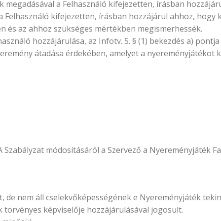
ak megadásával a Felhasználó kifejezetten, írásban hozzájá
 Felhasználó kifejezetten, írásban hozzájárul ahhoz, hogy 
ben és az ahhoz szükséges mértékben megismerhessék.
ználó hozzájárulása, az Infotv. 5. § (1) bekezdés a) pontja 
yeremény átadása érdekében, amelyet a nyereményjátékot kö
A Szabályzat módosításáról a Szervező a Nyereményjáték Fac
 de nem áll cselekvőképességének e Nyereményjáték tekinte
 törvényes képviselője hozzájárulásával jogosult.