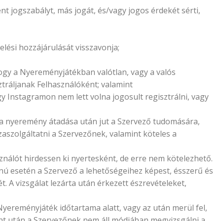
 jogszabályt, más jogát, és/vagy jogos érdekét sérti,
elési hozzájárulását visszavonja;
ogy a Nyereményjátékban valótlan, vagy a valós
ztráljanak Felhasználóként; valamint
gy Instagramon nem lett volna jogosult regisztrálni, vagy
 a nyeremény átadása után jut a Szervező tudomására,
zaszolgáltatni a Szervezőnek, valamint köteles a
sználót hirdessen ki nyertesként, de erre nem kötelezhető.
anú esetén a Szervező a lehetőségeihez képest, ésszerű és
. A vizsgálat lezárta után érkezett észrevételeket,
 Nyereményjáték időtartama alatt, vagy az után merül fel,
pont után a Szervezőnek nem áll módjában megvizsgálni a