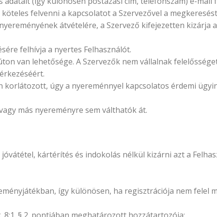
adatait (így különösen postázási cím, telefonszám) e-mail
ó köteles felvenni a kapcsolatot a Szervezővel a megkereséstő
 nyereményének átvételére, a Szervező kifejezetten kizárja 
ére felhívja a nyertes Felhasználót.
úton van lehetősége. A Szervezők nem vállalnak felelősség
érkezéséért.
korlátozott, úgy a nyereménnyel kapcsolatos érdemi ügyint
vagy más nyereményre sem válthatók át.
jóvátétel, kártérítés és indokolás nélkül kizárni azt a Felhasz
ereményjátékban, így különösen, ha regisztrációja nem felel
. 8:1. § 2. pontjában meghatározott hozzátartozója;