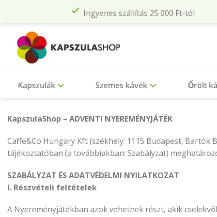
Skip
Ingyenes szállítás 25 000 Ft-tól
to
content
Kapszulák
Szemes kávék
Őrölt k
KapszulaShop – ADVENTI NYEREMÉNYJÁTÉK
Caffe&Co Hungary Kft (székhely: 1115 Budapest, Bartók Bé
tájékoztatóban (a továbbiakban: Szabályzat) meghatározo
SZABÁLYZAT ÉS ADATVÉDELMI NYILATKOZAT
I. Részvételi feltételek
A Nyereményjátékban azok vehetnek részt, akik cselekvőké