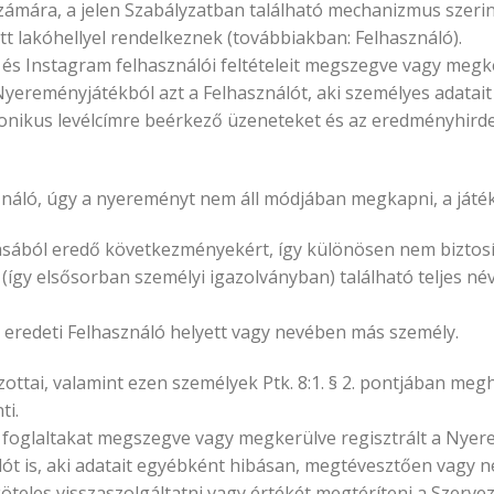
ámára, a jelen Szabályzatban található mechanizmus szerint 
 lakóhellyel rendelkeznek (továbbiakban: Felhasználó).
k és Instagram felhasználói feltételeit megszegve vagy meg
Nyereményjátékból azt a Felhasználót, aki személyes adatai
ronikus levélcímre beérkező üzeneteket és az eredményhirde
náló, úgy a nyereményt nem áll módjában megkapni, a játékb
tásából eredő következményekért, így különösen nem biztosí
y elsősorban személyi igazolványban) található teljes név
 eredeti Felhasználó helyett vagy nevében más személy.
ottai, valamint ezen személyek Ptk. 8:1. § 2. pontjában me
ti.
an foglaltakat megszegve vagy megkerülve regisztrált a Nye
ót is, aki adatait egyébként hibásan, megtévesztően vagy n
öteles visszaszolgáltatni vagy értékét megtéríteni a Szerve