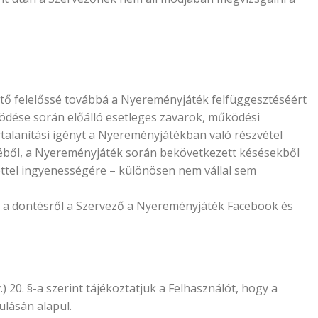
ő felelőssé továbbá a Nyereményjáték felfüggesztéséért
dése során előálló esetleges zavarok, működési
rtalanítási igényt a Nyereményjátékban való részvétel
séből, a Nyereményjáték során bekövetkezett késésekből
ettel ingyenességére – különösen nem vállal sem
ől a döntésről a Szervező a Nyereményjáték Facebook és
 20. §-a szerint tájékoztatjuk a Felhasználót, hogy a
ulásán alapul.