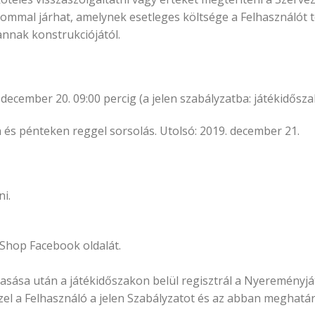
lommal járhat, amelynek esetleges költsége a Felhasználót t
 annak konstrukciójától.
ecember 20. 09:00 percig (a jelen szabályzatba: játékidőszak
 és pénteken reggel sorsolás. Utolsó: 2019. december 21.
i.
aShop Facebook oldalát.
lolvasása után a játékidőszakon belül regisztrál a Nyeremény
zel a Felhasználó a jelen Szabályzatot és az abban meghatáro