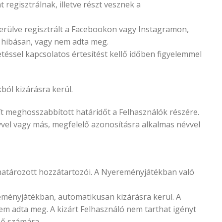
regisztrálnak, illetve részt vesznek a
kerülve regisztrált a Facebookon vagy Instagramon,
t hibásan, vagy nem adta meg.
téssel kapcsolatos értesítést kellő időben figyelemmel
ól kizárásra kerül.
t meghosszabbított határidőt a Felhasználók részére.
vel vagy más, megfelelő azonosításra alkalmas névvel
ghatározott hozzátartozói. A Nyereményjátékban való
reményjátékban, automatikusan kizárásra kerül. A
em adta meg. A kizárt Felhasználó nem tarthat igényt
ző számára.