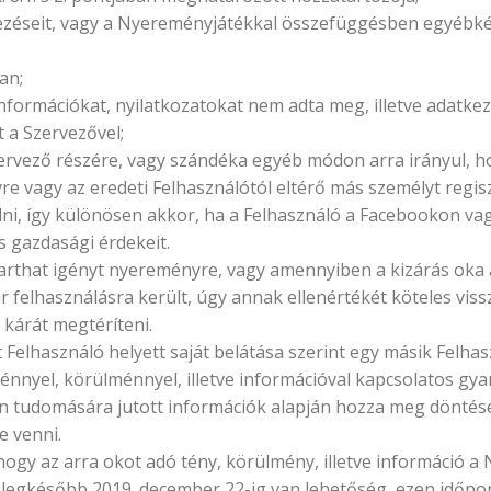
ezéseit, vagy a Nyereményjátékkal összefüggésben egyébként
an;
t információkat, nyilatkozatokat nem adta meg, illetve adatkez
t a Szervezővel;
zervező részére, vagy szándéka egyéb módon arra irányul, h
e vagy az eredeti Felhasználótól eltérő más személyt regis
rölni, így különösen akkor, ha a Felhasználó a Facebookon va
s gazdasági érdekeit.
tarthat igényt nyereményre, vagy amennyiben a kizárás oka
 felhasználásra került, úgy annak ellenértékét köteles viss
 kárát megtéríteni.
 Felhasználó helyett saját belátása szerint egy másik Felha
ténnyel, körülménnyel, illetve információval kapcsolatos gy
rán tudomására jutott információk alapján hozza meg döntését
e venni.
 hogy az arra okot adó tény, körülmény, illetve információ a
ára legkésőbb 2019. december 22-ig van lehetőség, ezen idő