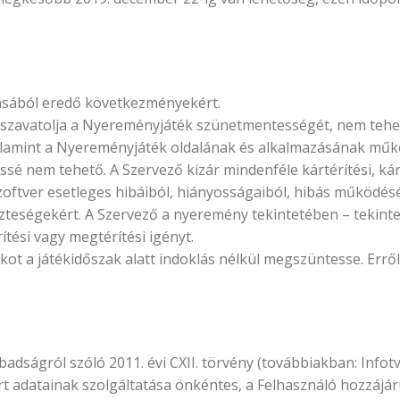
tásából eredő következményekért.
szavatolja a Nyereményjáték szünetmentességét, nem tehet
lamint a Nyereményjáték oldalának és alkalmazásának műkö
ssé nem tehető. A Szervező kizár mindenféle kártérítési, ká
zoftver esetleges hibáiból, hiányosságaiból, hibás működé
zteségekért. A Szervező a nyeremény tekintetében – tekint
ítési vagy megtérítési igényt.
kot a játékidőszak alatt indoklás nélkül megszüntesse. Err
dságról szóló 2011. évi CXII. törvény (továbbiakban: Infotv.)
t adatainak szolgáltatása önkéntes, a Felhasználó hozzájár