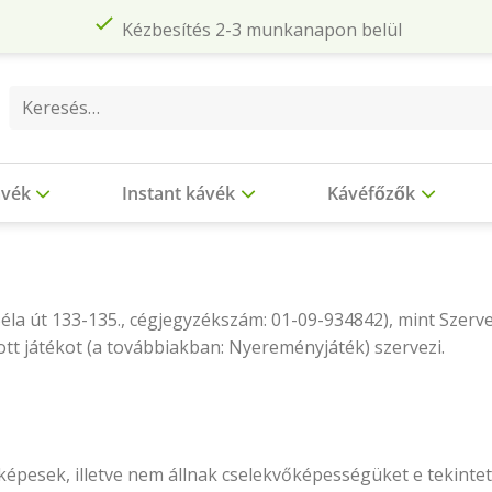
Kézbesítés 2-3 munkanapon belül
Keresés
a
következőre:
ávék
Instant kávék
Kávéfőzők
la út 133-135., cégjegyzékszám: 01-09-934842), mint Szerve
tt játékot (a továbbiakban: Nyereményjáték) szervezi.
pesek, illetve nem állnak cselekvőképességüket e tekintetb