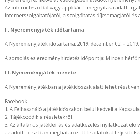
Az internetes oldal vagy applikáció megnyitása adatforga
internetszolgáltatójától, a szolgáltatás díjcsomagjától és
II. Nyereményjáték időtartama
A Nyereményjáték időtartama: 2019. december 02. – 2019. d
A sorsolás és eredményhirdetés időpontja: Minden hétfőn
III. Nyereményjáték menete
A Nyereményjátékban a játékidőszak alatt lehet részt venn
Facebook
1. A Felhasználó a játékidőszakon belül kedveli a Kapszul
2. Tájékozódik a részletekről.
3. Az általános játékleírás és adatkezelési nyilatkozat e
az adott posztban meghatározott feladatokat teljesíti. Ez