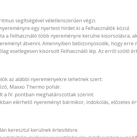
tmus segítségével véletlenszerűen végzi.
yereményre egy nyertest hirdet ki a Felhasználók közül.
Ha a Felhasználó több nyereményre kerülne kisorsolásra, ak
 nyereményt átvenni. Amennyiben bebizonyosodik, hogy erre 
ólag esetlegesen kisorsolt Felhasználó lép. Az erről szóló é
lók az alábbi nyereményekre tehetnek szert:
főző, Maxxo Thermo pohár.
t a IV. pontban meghatározottak szerint.
kban elérhető nyereményt bármikor, indokolás, előzetes érte
n keresztül kerülnek értesítésre.