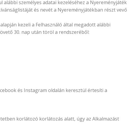
rul alábbi személyes adatai kezeléséhez a Nyereményjáték
kívánságlistáját és nevét a Nyereményjátékban részt vevő
alapján kezeli a Felhasználó által megadott alábbi
vető 30. nap után töröl a rendszeréből:
ebook és Instagram oldalán keresztül értesíti a
tben korlátozó korlátozás alatt, úgy az Alkalmazást