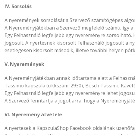
IV. Sorsolás
A nyeremények sorsolását a Szervező számítógépes algori
A Nyereményjátékban a Szervező megfelelő számú, így a n
Egy Felhasználó legfeljebb egy nyereményre sorsolható. 
jogosult. A nyertesnek kisorsolt Felhasználó jogosult a
esetlegesen kisorsolt második, illetve további helyen pótl
V. Nyeremények
A Nyereményjátékban annak időtartama alatt a Felhaszná
Tassimo kapszula (cikkszám: 2930), Bosch Tassimo Kávé
Egy Felhasználó legfeljebb egy nyereményre lehet jogosul
A Szervező fenntartja a jogot arra, hogy a Nyereményjáté
VI. Nyeremény átvétele
A nyertesek a KapszulaShop Facebook oldalának üzenőfalá