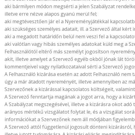
aki bármilyen módon megsérti a jelen Szabályzat rendelk
illetve erre nézve alapos gyanú merül fel;
aki megtévesztően jár el a Nyereményjátékkal kapcsolatb
aki szükséges személyes adatait, ill. a Szervező által kér
aki a megadott határidőn belül nem veszi fel a kapcsolato
aki valótlan vagy hibás személyes adatokat küld meg a S
Felhasználótól eltérő más személyt jogosítson nyereményr
akit, illetve amelyet a Szervező egyéb okból jónak lát tö
kommentjeivel vagy nyilatkozataival sérti a Szervező jogo
A Felhasználó kizárása esetén az adott Felhasználó nem 
úgy a már átadott nyereményét, illetve amennyiben az már
Szervezőnek a kizárással kapcsolatos költségeit, valamint
A Szervező fenntartja magának a jogot arra, hogy a kizárt
A Szabályzat megszegésével, illetve a kizárásra okot adó 
arányos mértékű vizsgálatot folytat le, és a vizsgálat so
információkat a Szervezőnek nem áll módjában figyelemb
A Szervező attól függetlenül jogosult dönteni kizárásról,
illetve jutott tudomására. A kizárási eljárás megindítás