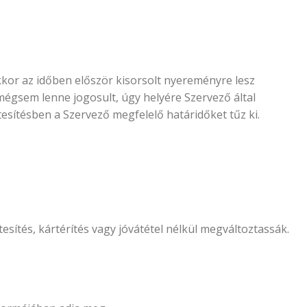
kor az időben először kisorsolt nyereményre lesz
mégsem lenne jogosult, úgy helyére Szervező által
rtesítésben a Szervező megfelelő határidőket tűz ki.
sítés, kártérítés vagy jóvátétel nélkül megváltoztassák.