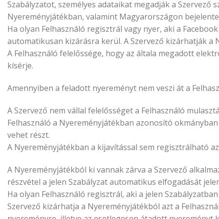
Szabályzatot, személyes adataikat megadják a Szervező sz
Nyereményjátékban, valamint Magyarországon bejelentett
Ha olyan Felhasználó regisztrál vagy nyer, aki a Faceboo
automatikusan kizárásra kerül. A Szervező kizárhatják a 
A Felhasználó felelőssége, hogy az általa megadott elekt
kísérje.
Amennyiben a feladott nyereményt nem veszi át a Felhasz
A Szervező nem vállal felelősséget a Felhasználó mulasz
Felhasználó a Nyereményjátékban azonosító okmányban (íg
vehet részt.
A Nyereményjátékban a kijavítással sem regisztrálható az
A Nyereményjátékból ki vannak zárva a Szervező alkalmaz
részvétel a jelen Szabályzat automatikus elfogadását jelen
Ha olyan Felhasználó regisztrál, aki a jelen Szabályzatb
Szervező kizárhatja a Nyereményjátékból azt a Felhasznál
nyereményre, illetve az esetlegesen átadott nyereményt k