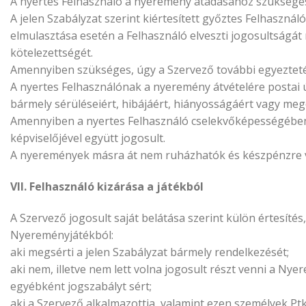
A nyertes Felhasználó a nyeremény átadásához szükséges 
A jelen Szabályzat szerint kiértesített győztes Felhasznál
elmulasztása esetén a Felhasználó elveszti jogosultságát
kötelezettségét.
Amennyiben szükséges, úgy a Szervező további egyeztetés
A nyertes Felhasználónak a nyeremény átvételére postai 
bármely sérüléseiért, hibájáért, hiányosságáért vagy meg
Amennyiben a nyertes Felhasználó cselekvőképességében 
képviselőjével együtt jogosult.
A nyeremények másra át nem ruházhatók és készpénzre 
VII. Felhasználó kizárása a játékból
A Szervező jogosult saját belátása szerint külön értesítés, 
Nyereményjátékból:
aki megsérti a jelen Szabályzat bármely rendelkezését;
aki nem, illetve nem lett volna jogosult részt venni a Ny
egyébként jogszabályt sért;
aki a Szervező alkalmazottja, valamint ezen személyek Ptk