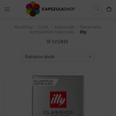
Skip
to
content
Kezdőlap
/
Üzlet
/
Kapszulák
/
Nespresso
kompatibilis kapszulák
/
Illy
SZŰRÉS