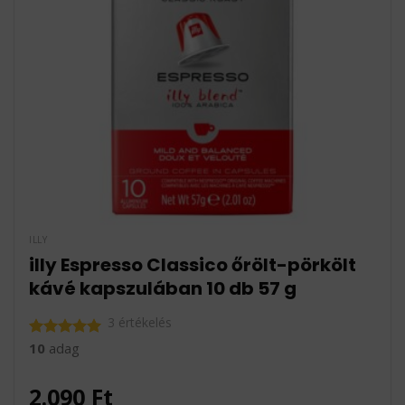
ILLY
illy Espresso Classico őrölt-pörkölt
kávé kapszulában 10 db 57 g
3 értékelés
10
adag
Értékelés:
5.00
/ 5
2.090
Ft