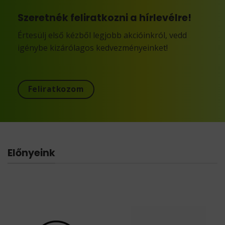
Szeretnék feliratkozni a hírlevélre!
Értesülj első kézből legjobb akcióinkról, vedd
igénybe kizárólagos kedvezményeinket!
Feliratkozom
Előnyeink