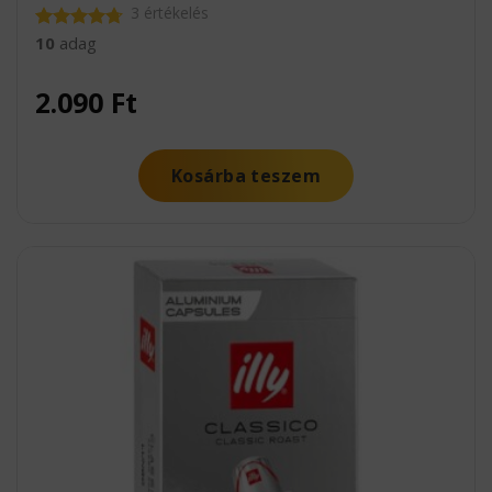
3 értékelés
10
adag
Értékelés:
4.67
/ 5
2.090
Ft
Kosárba teszem