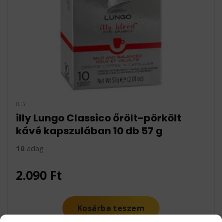
ILLY
illy Lungo Classico őrölt-pörkölt
kávé kapszulában 10 db 57 g
10
adag
2.090
Ft
Kosárba teszem