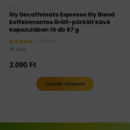
ILLY
illy Decaffeinato Espresso Illy Blend
koffeinmentes őrölt-pörkölt kávé
kapszulában 10 db 57 g
3 értékelés
10
adag
Értékelés:
5.00
/ 5
2.090
Ft
Tovább olvasom