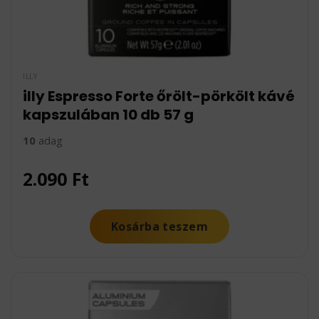
ILLY
illy Espresso Forte őrölt-pörkölt kávé
kapszulában 10 db 57 g
10
adag
2.090
Ft
Kosárba teszem