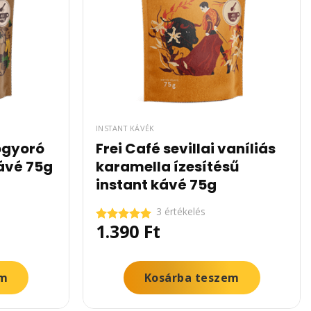
INSTANT KÁVÉK
ogyoró
Frei Café sevillai vaníliás
kávé 75g
karamella ízesítésű
instant kávé 75g
3 értékelés
1.390
Ft
Értékelés:
5.00
/ 5
em
Kosárba teszem