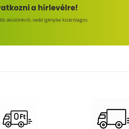
ratkozni a hírlevélre!
obb akcióinkról, vedd igénybe kizárólagos