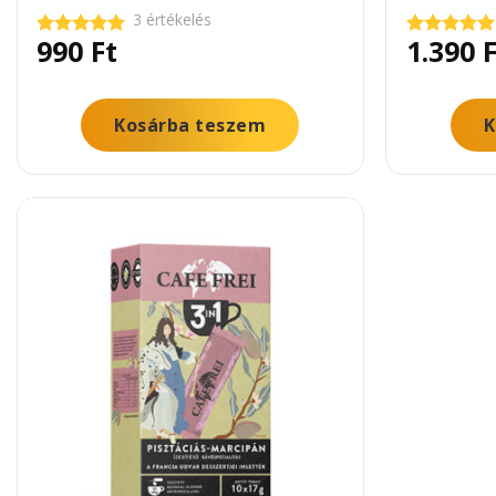
3 értékelés
990
Ft
1.390
F
Értékelés:
Értékelés:
5.00
/ 5
5.00
/ 5
Kosárba teszem
K