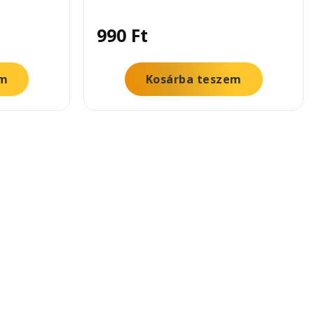
990
Ft
em
Kosárba teszem