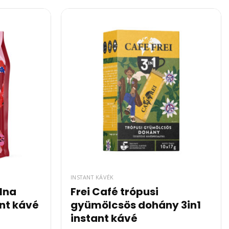
INSTANT KÁVÉK
álna
Frei Café trópusi
ant kávé
gyümölcsös dohány 3in1
instant kávé