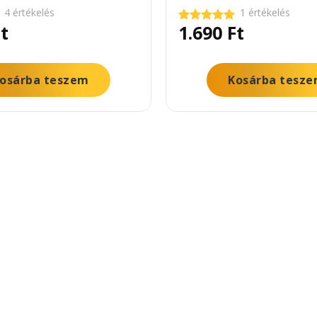
4 értékelés
1 értékelés
t
1.690
Ft
Értékelés:
5.00
/ 5
osárba teszem
Kosárba tesz