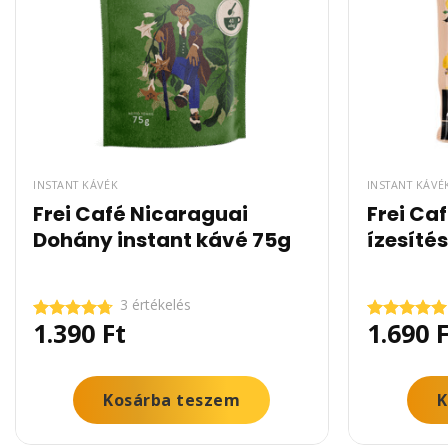
INSTANT KÁVÉK
INSTANT KÁVÉ
Frei Café Nicaraguai
Frei Ca
Dohány instant kávé 75g
ízesítés
3 értékelés
1.390
Ft
1.690
F
Értékelés:
Értékelés:
4.67
/ 5
5.00
/ 5
Kosárba teszem
K