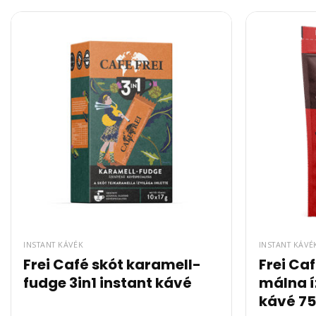
INSTANT KÁVÉK
INSTANT KÁVÉ
Frei Café skót karamell-
Frei Caf
fudge 3in1 instant kávé
málna í
kávé 7