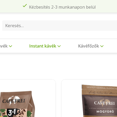
Kézbesítés 2-3 munkanapon belül
Keresés
a
következőre:
ávék
Instant kávék
Kávéfőzők