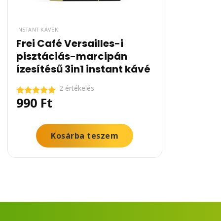
INSTANT KÁVÉK
Frei Café Versailles-i
pisztáciás-marcipán
ízesítésű 3in1 instant kávé
2 értékelés
990
Ft
Értékelés:
5.00
/ 5
Kosárba teszem