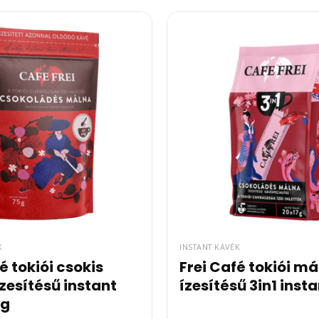
K
INSTANT KÁVÉK
é tokiói csokis
Frei Café tokiói m
zesítésű instant
ízesítésű 3in1 inst
5g