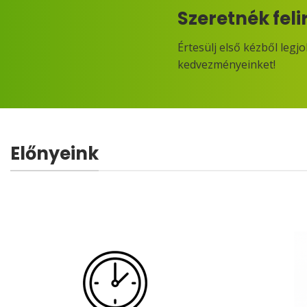
Szeretnék feli
Értesülj első kézből legj
kedvezményeinket!
Előnyeink