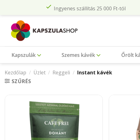
Skip
Ingyenes szállítás 25 000 Ft-tól
to
content
Kapszulák
Szemes kávék
Őrölt k
Kezdőlap
/
Üzlet
/
Reggeli
/
Instant kávék
SZŰRÉS