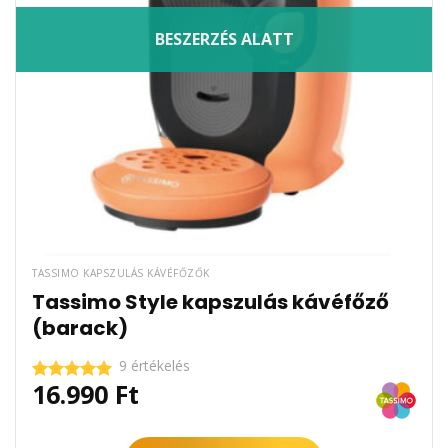
BESZERZÉS ALATT
TASSIMO KAPSZULÁS KÁVÉFŐZŐK
Tassimo Style kapszulás kávéfőző
(barack)
9 értékelés
16.990
Ft
Értékelés:
5.00
/ 5