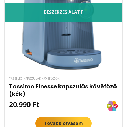
BESZERZÉS ALATT
TASSIMO KAPSZULÁS KÁVÉFŐZŐK
Tassimo Finesse kapszulás kávéfőző
(kék)
20.990
Ft
Tovább olvasom