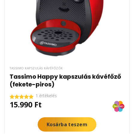
TASSIMO KAPSZULÁS KÁVÉFŐZŐK
Tassimo Happy kapszulás kávéfőző
(fekete-piros)
1 értékelés
15.990
Ft
Értékelés:
5.00
/ 5
Kosárba teszem