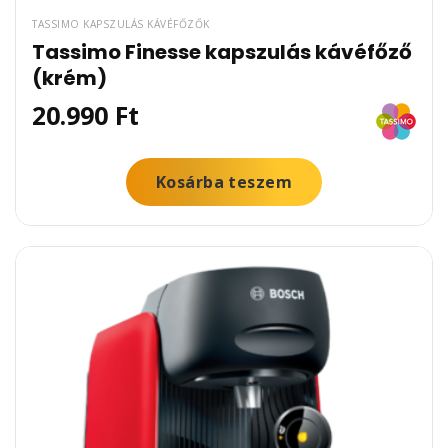
TASSIMO KAPSZULÁS KÁVÉFŐZŐK
Tassimo Finesse kapszulás kávéfőző
(krém)
20.990
Ft
Kosárba teszem