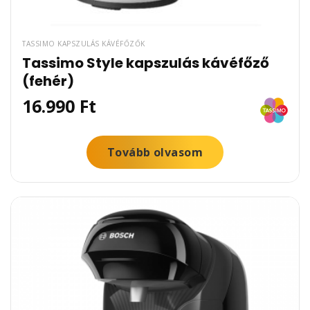
TASSIMO KAPSZULÁS KÁVÉFŐZŐK
Tassimo Style kapszulás kávéfőző
(fehér)
16.990
Ft
Tovább olvasom