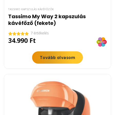
TASSIMO KAPSZULÁS KÁVÉFŐZŐK
Tassimo My Way 2 kapszulás
kávéfőző (fekete)
7 értékelés
34.990
Ft
Értékelés:
5.00
/ 5
Tovább olvasom