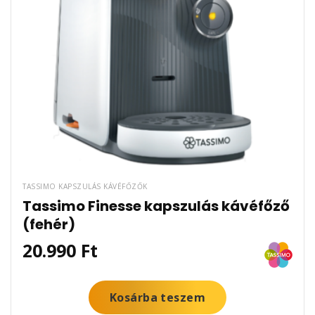
TASSIMO KAPSZULÁS KÁVÉFŐZŐK
Tassimo Finesse kapszulás kávéfőző
(fehér)
20.990
Ft
Kosárba teszem