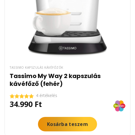
TASSIMO KAPSZULÁS KÁVÉFŐZŐK
Tassimo My Way 2 kapszulás
kávéfőző (fehér)
4 értékelés
34.990
Ft
Értékelés:
5.00
/ 5
Kosárba teszem