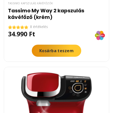
TASSIMO KAPSZULÁS KÁVÉFŐZŐK
Tassimo My Way 2 kapszulás
kávéfőző (krém)
8 értékelés
34.990
Ft
Értékelés:
5.00
/ 5
Kosárba teszem