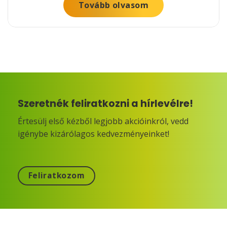
Tovább olvasom
Szeretnék feliratkozni a hírlevélre!
Értesülj első kézből legjobb akcióinkról, vedd
igénybe kizárólagos kedvezményeinket!
Feliratkozom