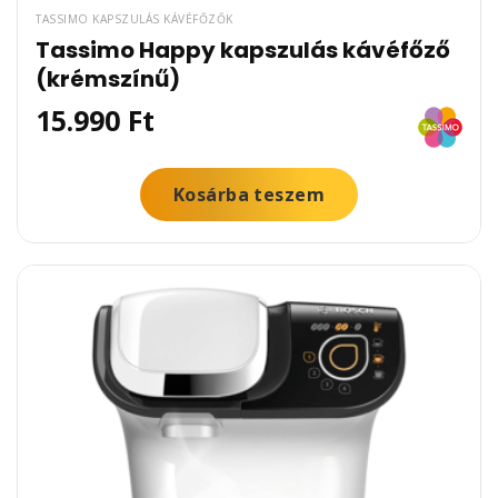
TASSIMO KAPSZULÁS KÁVÉFŐZŐK
Tassimo Happy kapszulás kávéfőző
(krémszínű)
15.990
Ft
Kosárba teszem