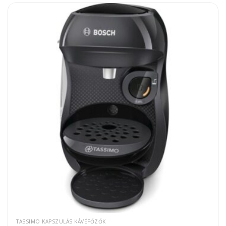
TASSIMO KAPSZULÁS KÁVÉFŐZŐK