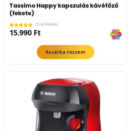
Tassimo Happy kapszulás kávéfőző
(fekete)
15 értékelés
15.990
Ft
Értékelés:
4.80
/ 5
Kosárba teszem