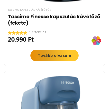
TASSIMO KAPSZULÁS KÁVÉFŐZŐK
Tassimo Finesse kapszulás kávéfőző
(fekete)
1 értékelés
20.990
Ft
Értékelés:
5.00
/ 5
Tovább olvasom