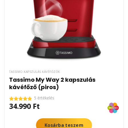
TASSIMO KAPSZULÁS KÁVÉFŐZŐK
Tassimo My Way 2 kapszulás
kávéfőző (piros)
5 értékelés
34.990
Ft
Értékelés:
4.80
/ 5
Kosárba teszem