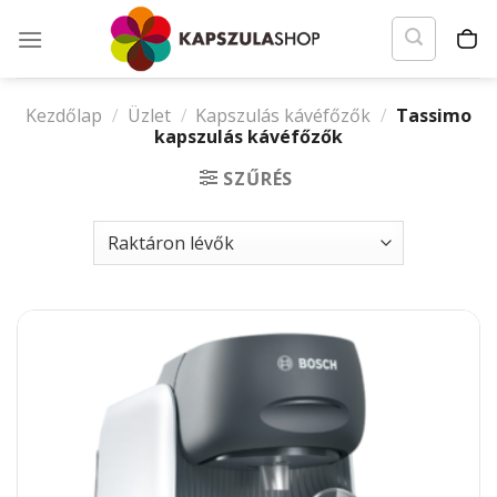
Skip
to
content
Kezdőlap
/
Üzlet
/
Kapszulás kávéfőzők
/
Tassimo
kapszulás kávéfőzők
SZŰRÉS