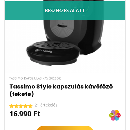
BESZERZÉS ALATT
TASSIMO KAPSZULÁS KÁVÉFŐZŐK
Tassimo Style kapszulás kávéfőző
(fekete)
21 értékelés
16.990
Ft
Értékelés:
5.00
/ 5