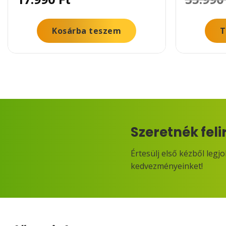
Kosárba teszem
T
Szeretnék feli
Értesülj első kézből legj
kedvezményeinket!