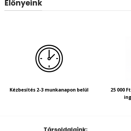
Előnyeink
Kézbesítés 2-3 munkanapon belül
25 000 F
ing
Társoldalaink: