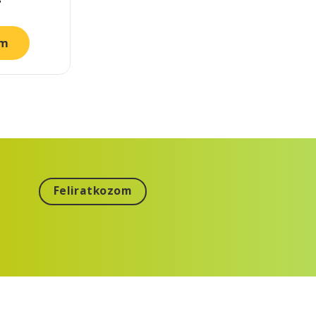
price
is:
3.190 Ft.
om
Feliratkozom