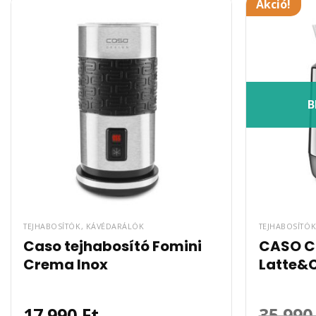
Akció!
B
TEJHABOSÍTÓK, KÁVÉDARÁLÓK
TEJHABOSÍTÓ
Caso tejhabosító Fomini
CASO 
Crema Inox
Latte&C
17.990
Ft
35.99