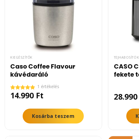
KIEGÉSZÍTŐK
TEJHABOSÍTÓ
Caso Coffee Flavour
CASO C
kávédaráló
fekete 
1 értékelés
14.990
Ft
28.99
Értékelés:
5.00
/ 5
Kosárba teszem
K