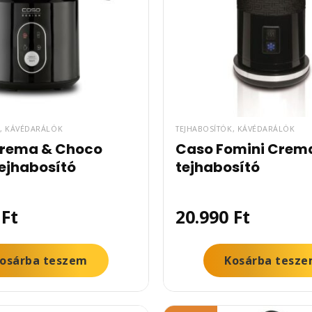
K, KÁVÉDARÁLÓK
TEJHABOSÍTÓK, KÁVÉDARÁLÓK
rema & Choco
Caso Fomini Crem
tejhabosító
tejhabosító
0
Ft
20.990
Ft
osárba teszem
Kosárba tesz