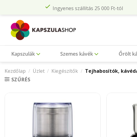
Skip
Ingyenes szállítás 25 000 Ft-tól
to
content
Kapszulák
Szemes kávék
Őrölt k
Kezdőlap
/
Üzlet
/
Kiegészítők
/
Tejhabosítók, kávéd
SZŰRÉS