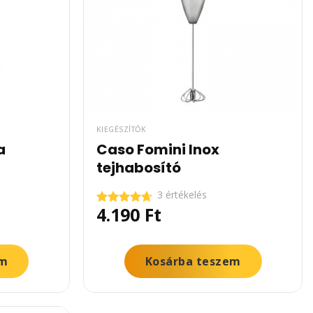
KIEGÉSZÍTŐK
a
Caso Fomini Inox
tejhabosító
3 értékelés
4.190
Ft
Értékelés:
4.67
/ 5
em
Kosárba teszem