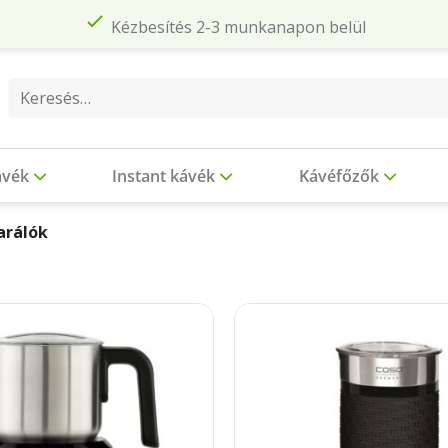
Kézbesítés 2-3 munkanapon belül
Keresés
a
következőre:
ávék
Instant kávék
Kávéfőzők
arálók