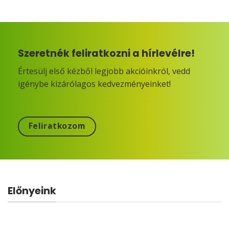
Szeretnék feliratkozni a hírlevélre!
Értesülj első kézből legjobb akcióinkról, vedd
igénybe kizárólagos kedvezményeinket!
Feliratkozom
Előnyeink