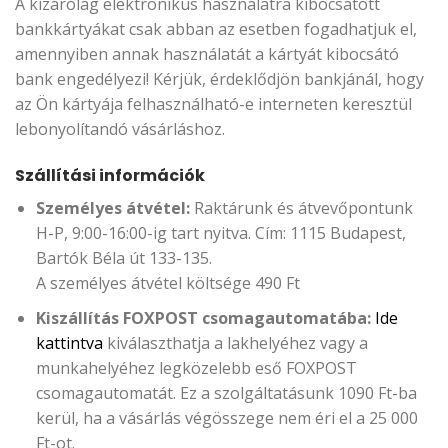
A kizárólag elektronikus használatra kibocsátott
bankkártyákat csak abban az esetben fogadhatjuk el,
amennyiben annak használatát a kártyát kibocsátó
bank engedélyezi! Kérjük, érdeklődjön bankjánál, hogy
az Ön kártyája felhasználható-e interneten keresztül
lebonyolítandó vásárláshoz.
Szállítási információk
Személyes átvétel:
Raktárunk és átvevőpontunk
H-P, 9:00-16:00-ig tart nyitva. Cím: 1115 Budapest,
Bartók Béla út 133-135.
A személyes átvétel költsége 490 Ft
Kiszállítás FOXPOST csomagautomatába:
Ide
kattintva
kiválaszthatja a lakhelyéhez vagy a
munkahelyéhez legközelebb eső FOXPOST
csomagautomatát. Ez a szolgáltatásunk 1090 Ft-ba
kerül, ha a vásárlás végösszege nem éri el a 25 000
Ft-ot.