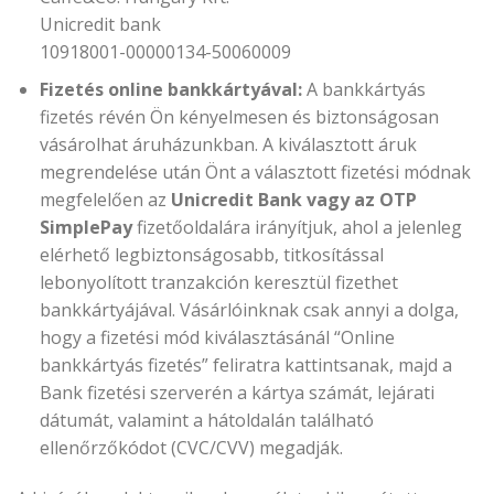
Unicredit bank
10918001-00000134-50060009
Fizetés online bankkártyával:
A bankkártyás
fizetés révén Ön kényelmesen és biztonságosan
vásárolhat áruházunkban. A kiválasztott áruk
megrendelése után Önt a választott fizetési módnak
megfelelően az
Unicredit Bank vagy az OTP
SimplePay
fizetőoldalára irányítjuk, ahol a jelenleg
elérhető legbiztonságosabb, titkosítással
lebonyolított tranzakción keresztül fizethet
bankkártyájával. Vásárlóinknak csak annyi a dolga,
hogy a fizetési mód kiválasztásánál “Online
bankkártyás fizetés” feliratra kattintsanak, majd a
Bank fizetési szerverén a kártya számát, lejárati
dátumát, valamint a hátoldalán található
ellenőrzőkódot (CVC/CVV) megadják.