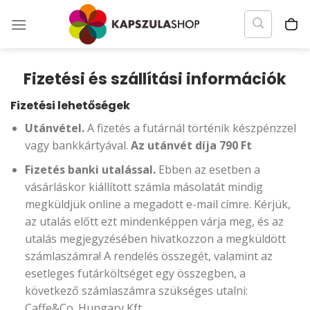
Skip
to
content
Fizetési és szállítási információk
Fizetési lehetőségek
Utánvétel.
A fizetés a futárnál történik készpénzzel
vagy bankkártyával.
Az utánvét díja 790 Ft
Fizetés banki utalással.
Ebben az esetben a
vásárláskor kiállított számla másolatát mindig
megküldjük online a megadott e-mail címre. Kérjük,
az utalás előtt ezt mindenképpen várja meg, és az
utalás megjegyzésében hivatkozzon a megküldött
számlaszámra! A rendelés összegét, valamint az
esetleges futárköltséget egy összegben, a
következő számlaszámra szükséges utalni:
Caffe&Co. Hungary Kft.