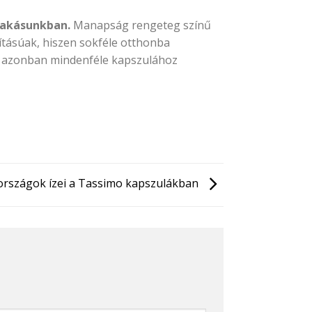
lakásunkban.
Manapság rengeteg színű
kításúak, hiszen sokféle otthonba
ző, azonban mindenféle kapszulához
országok ízei a Tassimo kapszulákban