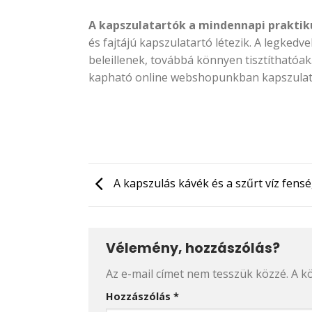
A kapszulatartók a mindennapi praktiku
és fajtájú kapszulatartó létezik. A legkedv
beleillenek, továbbá könnyen tisztíthatóa
kapható online webshopunkban kapszulat
A kapszulás kávék és a szűrt víz fens
Vélemény, hozzászólás?
Az e-mail címet nem tesszük közzé.
A k
Hozzászólás
*