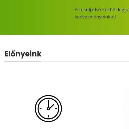
Értesülj első kézből legj
kedvezményeinket!
Előnyeink