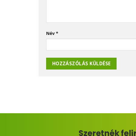
Név
*
Szeretnék feli