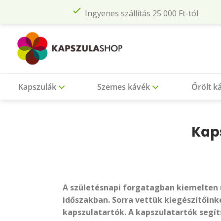
Skip
Ingyenes szállítás 25 000 Ft-tól
to
content
Kapszulák
Szemes kávék
Őrölt k
Kaps
A születésnapi forgatagban kiemelten 
időszakban. Sorra vettük kiegészítőink
kapszulatartók. A kapszulatartók segí