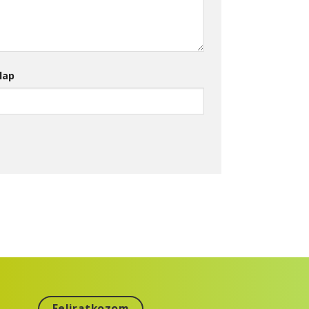
lap
Feliratkozom