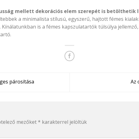
sság mellett dekorációs elem szerepét is betölthetik 
eltebbek a minimalista stílusú, egyszerű, hajtott fémes kiala
k. Kínálatunkban is a fémes kapszulatartók túlsúlya jellem
artó.
éges párosítása
Az 
ötelező mezőket
*
karakterrel jelöltük