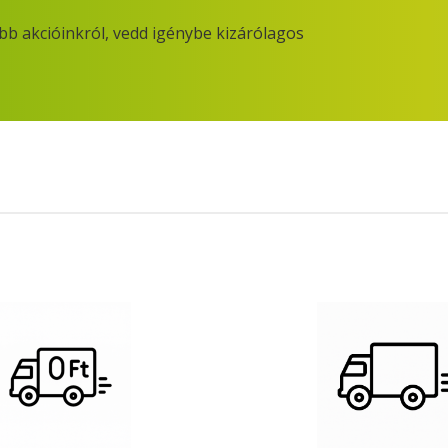
obb akcióinkról, vedd igénybe kizárólagos