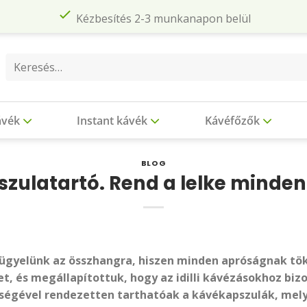
Kézbesítés 2-3 munkanapon belül
Keresés
a
következőre:
ávék
Instant kávék
Kávéfőzők
BLOG
zulatartó. Rend a lelke minde
ügyelünk az összhangra, hiszen minden apróságnak tök
et, és megállapítottuk, hogy az idilli kávézásokhoz b
tségével rendezetten tarthatóak a kávékapszulák, mely