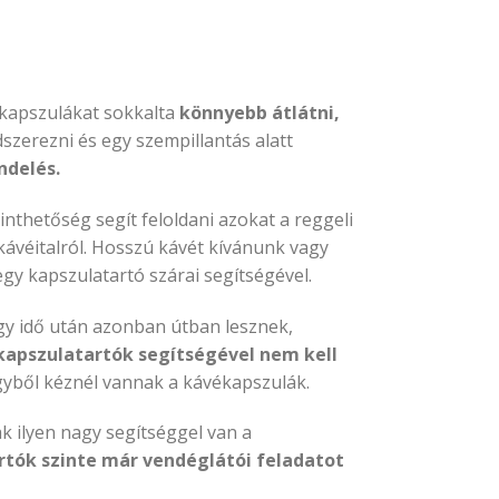
vékapszulákat sokkalta
könnyebb átlátni,
zerezni és egy szempillantás alatt
ndelés.
nthetőség segít feloldani azokat a reggeli
ávéitalról. Hosszú kávét kívánunk vagy
gy kapszulatartó szárai segítségével.
gy idő után azonban útban lesznek,
kapszulatartók segítségével nem kell
gyből kéznél vannak a kávékapszulák.
k ilyen nagy segítséggel van a
rtók szinte már vendéglátói feladatot