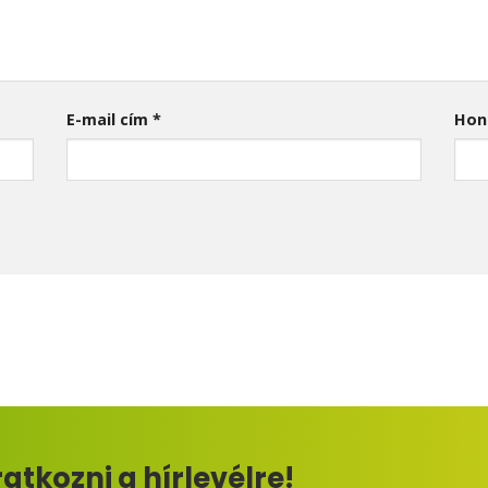
E-mail cím
*
Hon
ratkozni a hírlevélre!