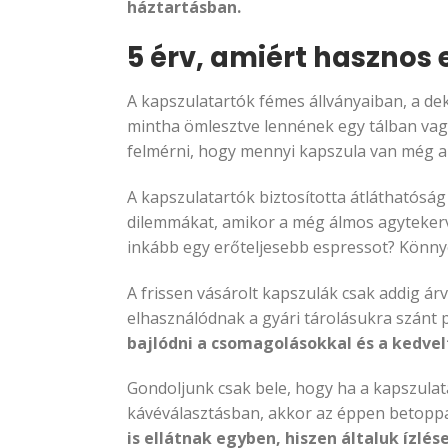
háztartásban.
5 érv, amiért hasznos
A kapszulatartók fémes állványaiban, a dek
mintha ömlesztve lennének egy tálban vag
felmérni, hogy mennyi kapszula van még 
A kapszulatartók biztosította átláthatóság
dilemmákat, amikor a még álmos agytekerv
inkább egy erőteljesebb espressot? Könnyeb
A frissen vásárolt kapszulák csak addig á
elhasználódnak a gyári tárolásukra szánt 
bajlódni a csomagolásokkal és a kedve
Gondoljunk csak bele, hogy ha a kapszulat
kávéválasztásban, akkor az éppen betopp
is ellátnak egyben, hiszen általuk ízlé