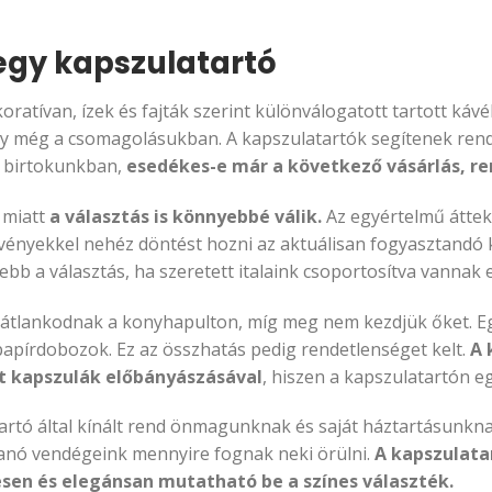
 egy kapszulatartó
oratívan, ízek és fajták szerint különválogatott tartott ká
y még a csomagolásukban. A kapszulatartók segítenek rends
a birtokunkban,
esedékes-e már a következő vásárlás, re
 miatt
a választás is könnyebbé válik.
Az egyértelmű átteki
ényekkel nehéz döntést hozni az aktuálisan fogyasztandó k
b a választás, ha szeretett italaink csoportosítva vannak e
rvátlankodnak a konyhapulton, míg meg nem kezdjük őket. E
papírdobozok. Ez az összhatás pedig rendetlenséget kelt.
A 
lt kapszulák előbányászásával
, hiszen a kapszulatartón e
artó által kínált rend önmagunknak és saját háztartásunkna
anó vendégeink mennyire fognak neki örülni.
A kapszulata
sesen és elegánsan mutatható be a színes választék.