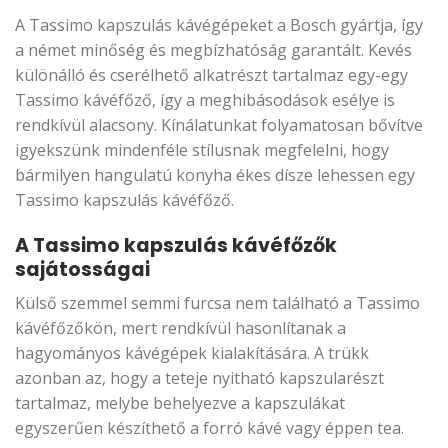
A Tassimo kapszulás kávégépeket a Bosch gyártja, így
a német minőség és megbízhatóság garantált. Kevés
különálló és cserélhető alkatrészt tartalmaz egy-egy
Tassimo kávéfőző, így a meghibásodások esélye is
rendkívül alacsony. Kínálatunkat folyamatosan bővítve
igyekszünk mindenféle stílusnak megfelelni, hogy
bármilyen hangulatú konyha ékes dísze lehessen egy
Tassimo kapszulás kávéfőző.
A Tassimo kapszulás kávéfőzők
sajátosságai
Külső szemmel semmi furcsa nem található a Tassimo
kávéfőzőkön, mert rendkívül hasonlítanak a
hagyományos kávégépek kialakítására. A trükk
azonban az, hogy a teteje nyitható kapszularészt
tartalmaz, melybe behelyezve a kapszulákat
egyszerűen készíthető a forró kávé vagy éppen tea.