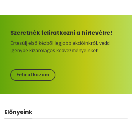
Szeretnék feliratkozni a hírlevélre!
Értesülj első kézből legjobb akcióinkról, vedd
igénybe kizárólagos kedvezményeinket!
Feliratkozom
Előnyeink