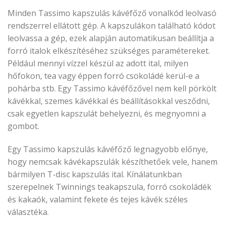
Minden Tassimo kapszulás kávéfőző vonalkód leolvasó
rendszerrel ellátott gép. A kapszulákon található kódot
leolvassa a gép, ezek alapján automatikusan beállítja a
forró italok elkészítéséhez szükséges paramétereket.
Például mennyi vízzel készül az adott ital, milyen
hőfokon, tea vagy éppen forró csokoládé kerül-e a
pohárba stb. Egy Tassimo kávéfőzővel nem kell pörkölt
kávékkal, szemes kávékkal és beállításokkal vesződni,
csak egyetlen kapszulát behelyezni, és megnyomni a
gombot.
Egy Tassimo kapszulás kávéfőző legnagyobb előnye,
hogy nemcsak kávékapszulák készíthetőek vele, hanem
bármilyen T-disc kapszulás ital. Kínálatunkban
szerepelnek Twinnings teakapszula, forró csokoládék
és kakaók, valamint fekete és tejes kávék széles
választéka.