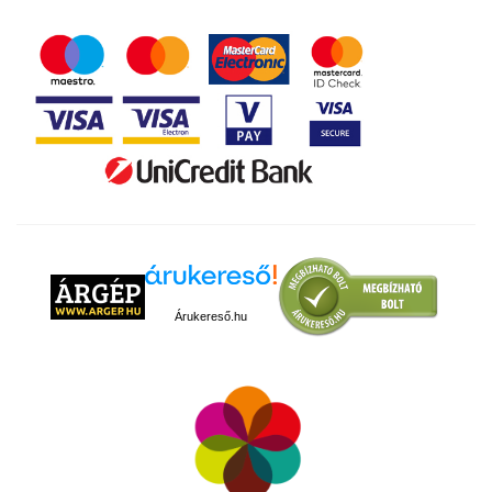
Árukereső.hu