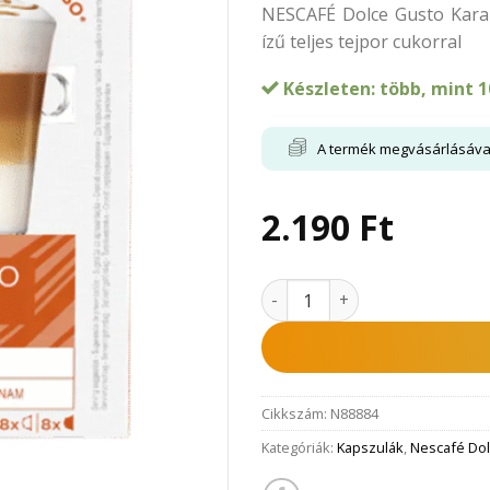
NESCAFÉ Dolce Gusto Karame
ízű teljes tejpor cukorral
Készleten: több, mint 1
A termék megvásárlásáv
2.190
Ft
Dolce Gusto Latte Macchiat
Cikkszám:
N88884
Kategóriák:
Kapszulák
,
Nescafé Dol