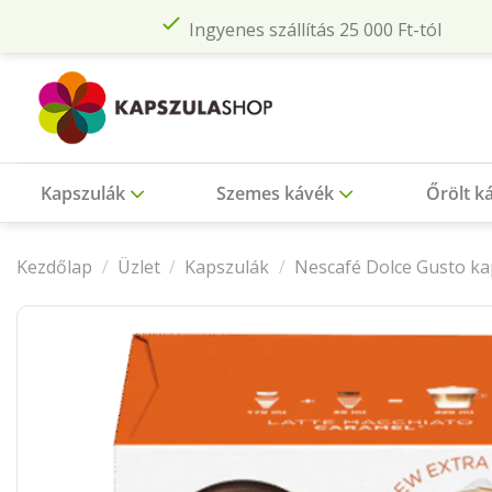
Skip
Ingyenes szállítás 25 000 Ft-tól
to
content
Kapszulák
Szemes kávék
Őrölt k
Kezdőlap
/
Üzlet
/
Kapszulák
/
Nescafé Dolce Gusto ka