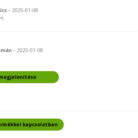
űcs
–
2025-01-08
m.
álmán
–
2025-01-08
megjelenítése
ermékkel kapcsolatban