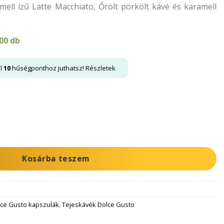
ll ízű Latte Macchiato, Őrölt pörkölt kávé és karamell
00 db
al
10
hűségponthoz juthatsz!
Részletek
o Caramel mennyiség
Kosárba teszem
ce Gusto kapszulák
,
Tejeskávék Dolce Gusto