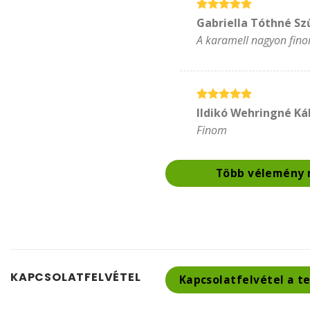
Értékelés:
5
Gabriella Tóthné Sz
/ 5
A karamell nagyon fino
Értékelés:
5
Ildikó Wehringné K
/ 5
Finom
Több vélemény 
KAPCSOLATFELVÉTEL
Kapcsolatfelvétel a t