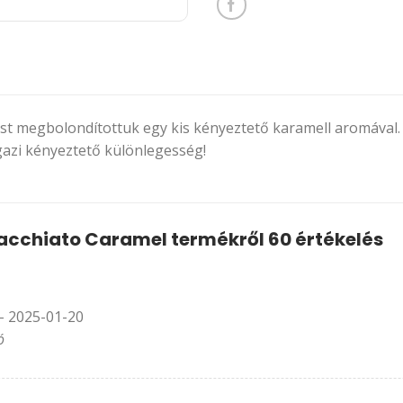
ást megbolondítottuk egy kis kényeztető karamell aromával. A
Igazi kényeztető különlegesség!
Macchiato Caramel
termékről 60 értékelés
–
2025-01-20
ó