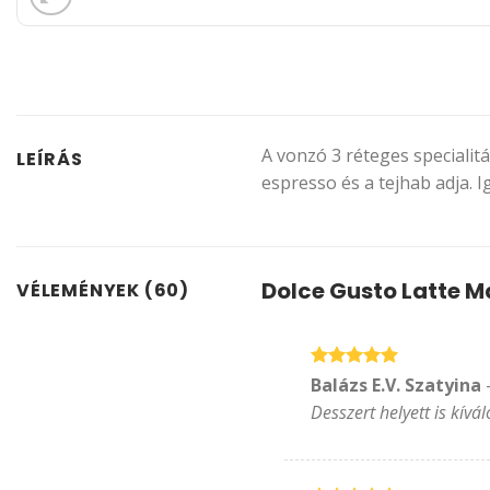
A vonzó 3 réteges specialit
LEÍRÁS
espresso és a tejhab adja. 
Dolce Gusto Latte 
VÉLEMÉNYEK (60)
Értékelés:
5
Balázs E.V. Szatyina
/ 5
Desszert helyett is kívál