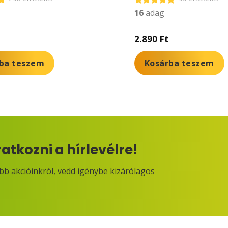
16
adag
Értékelés:
4.83
/ 5
2.890
Ft
ba teszem
Kosárba teszem
ratkozni a hírlevélre!
obb akcióinkról, vedd igénybe kizárólagos