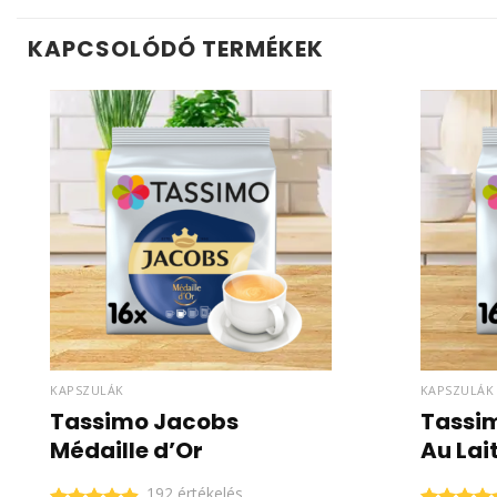
KAPCSOLÓDÓ TERMÉKEK
KAPSZULÁK
KAPSZULÁK
Tassimo Jacobs
Tassi
Médaille d’Or
Au Lai
192 értékelés