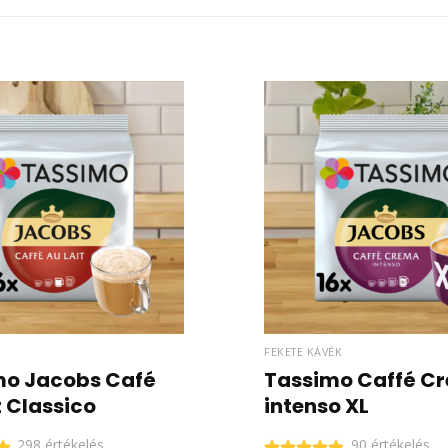
FEKETE KÁVÉK
mo Jacobs Café
Tassimo Caffé C
t Classico
intenso XL
298 értékelés
90 értékelés