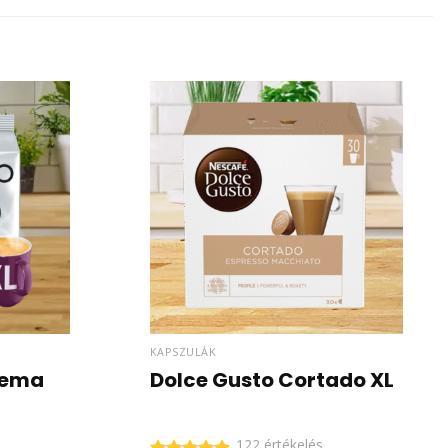
KAPSZULÁK
rema
Dolce Gusto Cortado XL
122 értékelés