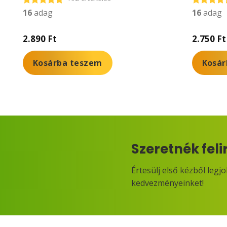
16
adag
16
adag
Értékelés:
Értékelés:
4.88
/ 5
4.93
/ 5
2.890
Ft
2.750
Ft
Kosárba teszem
Kosár
Szeretnék feli
Értesülj első kézből legj
kedvezményeinket!