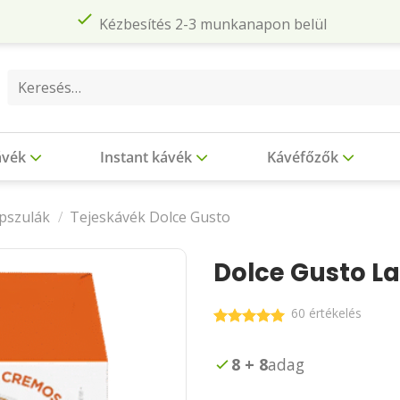
Kézbesítés 2-3 munkanapon belül
Keresés
a
következőre:
ávék
Instant kávék
Kávéfőzők
pszulák
/
Tejeskávék Dolce Gusto
Dolce Gusto L
60 értékelés
Értékelés:
4.92
/ 5
8 + 8
adag