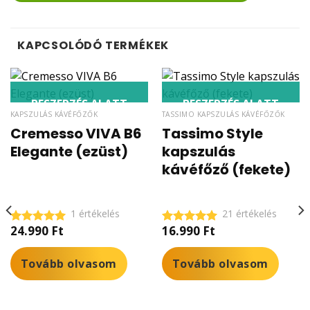
KAPCSOLÓDÓ TERMÉKEK
BESZERZÉS ALATT
BESZERZÉS ALATT
KAPSZULÁS KÁVÉFŐZŐK
TASSIMO KAPSZULÁS KÁVÉFŐZŐK
Cremesso VIVA B6
Tassimo Style
Elegante (ezüst)
kapszulás
kávéfőző (fekete)
1 értékelés
21 értékelés
24.990
Ft
16.990
Ft
Értékelés:
Értékelés:
5.00
/ 5
5.00
/ 5
Tovább olvasom
Tovább olvasom