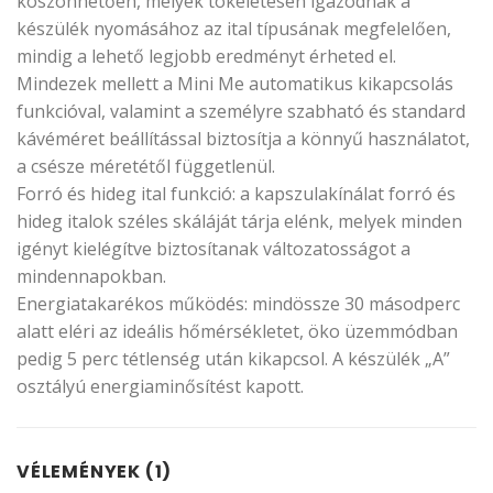
köszönhetően, melyek tökéletesen igazodnak a
készülék nyomásához az ital típusának megfelelően,
mindig a lehető legjobb eredményt érheted el.
Mindezek mellett a Mini Me automatikus kikapcsolás
funkcióval, valamint a személyre szabható és standard
kávéméret beállítással biztosítja a könnyű használatot,
a csésze méretétől függetlenül.
Forró és hideg ital funkció: a kapszulakínálat forró és
hideg italok széles skáláját tárja elénk, melyek minden
igényt kielégítve biztosítanak változatosságot a
mindennapokban.
Energiatakarékos működés: mindössze 30 másodperc
alatt eléri az ideális hőmérsékletet, öko üzemmódban
pedig 5 perc tétlenség után kikapcsol. A készülék „A”
osztályú energiaminősítést kapott.
VÉLEMÉNYEK (1)