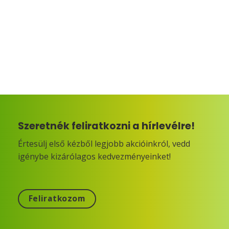
Szeretnék feliratkozni a hírlevélre!
Értesülj első kézből legjobb akcióinkról, vedd
igénybe kizárólagos kedvezményeinket!
Feliratkozom