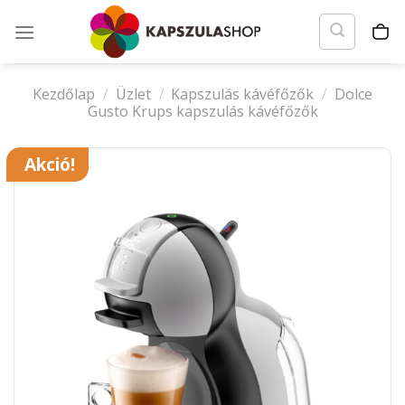
Skip
to
content
Kezdőlap
/
Üzlet
/
Kapszulás kávéfőzők
/
Dolce
Gusto Krups kapszulás kávéfőzők
Akció!