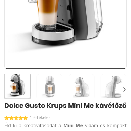
Dolce Gusto Krups Mini Me kávéfőző
1 értékelés
Éld ki a kreativitásodat a
Mini Me
vidám és kompakt
Értékelés:
5.00
/ 5