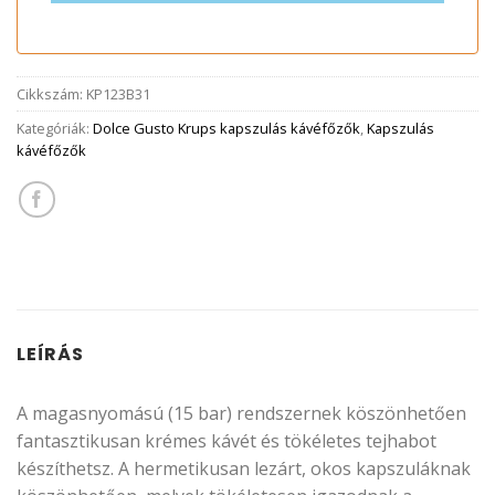
Cikkszám:
KP123B31
Kategóriák:
Dolce Gusto Krups kapszulás kávéfőzők
,
Kapszulás
kávéfőzők
LEÍRÁS
A magasnyomású (15 bar) rendszernek köszönhetően
fantasztikusan krémes kávét és tökéletes tejhabot
készíthetsz. A hermetikusan lezárt, okos kapszuláknak