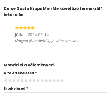
Dolce Gusto Krups Mini Me kávéfőző
termékről 1
értékelés
Értékelés:
5
Júlia
–
2024-01-14
/ 5
Nagyon jól működik, jó választás volt.
Mondd el a véleményed
A te értékelésed
*
Értékelésed
*