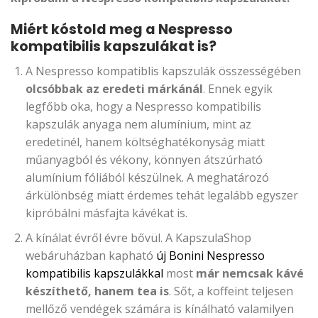
Miért kóstold meg a Nespresso
kompatibilis kapszulákat is?
A Nespresso kompatiblis kapszulák összességében
olcsóbbak az eredeti márkánál
. Ennek egyik
legfőbb oka, hogy a Nespresso kompatibilis
kapszulák anyaga nem alumínium, mint az
eredetinél, hanem költséghatékonyság miatt
műanyagból és vékony, könnyen átszúrható
alumínium fóliából készülnek. A meghatározó
árkülönbség miatt érdemes tehát legalább egyszer
kipróbálni másfajta kávékat is.
A kínálat évről évre bővül. A KapszulaShop
webáruházban kapható
új Bonini Nespresso
kompatibilis kapszulákkal
most
már nemcsak kávé
készíthető, hanem tea is
. Sőt, a koffeint teljesen
mellőző vendégek számára is kínálható valamilyen