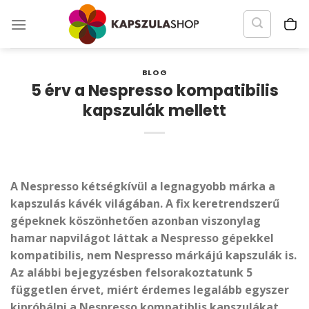
Skip
to
content
BLOG
5 érv a Nespresso kompatibilis
kapszulák mellett
A Nespresso kétségkívül a legnagyobb márka a
kapszulás kávék világában. A fix keretrendszerű
gépeknek köszönhetően azonban viszonylag
hamar napvilágot láttak a Nespresso gépekkel
kompatibilis, nem Nespresso márkájú kapszulák is.
Az alábbi bejegyzésben felsorakoztatunk 5
független érvet, miért érdemes legalább egyszer
kipróbálni a Nespresso kompatiblis kapszulákat.