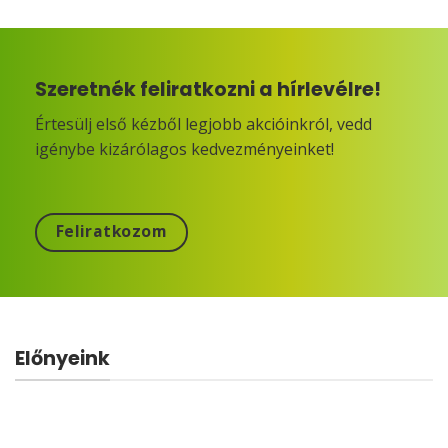
Szeretnék feliratkozni a hírlevélre!
Értesülj első kézből legjobb akcióinkról, vedd
igénybe kizárólagos kedvezményeinket!
Feliratkozom
Előnyeink