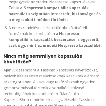
megegyezik az eredeti Nespresso kapszulákéval.
Tehát
a Nespresso kompatibilis kapszulák
használata szigorúan letesztelt, biztonságos és
a megszokott módon történik.
A netes rendelésnek és a különböző átvételi
formáknak köszönhetően
a Nespresso
kompatibilis kapszulák beszerzése is egyszerű,
csak úgy, mint az eredeti Nespresso kapszuláké.
Nincs még semmilyen kapszulás
kávéfőződ?
Ajánljuk számodra a Tassimo kapszulás kávéfőzőket,
melyek kifejezetten családosoknak készültek elérhető
árkategóriában. A kávé vagy teafőzés csak egyetlen
gombnyomással történik a vonalkód leolvasó
technológiának köszönhetően. Ráadásul a
KapszulaShop rendelkezik a legszélesebb Tassimo
kapszula kínálattal, mely évről évre csak bővül.