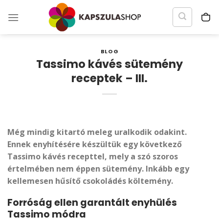
Skip
to
content
BLOG
Tassimo kávés sütemény
receptek – III.
Még mindig kitartó meleg uralkodik odakint.
Ennek enyhítésére készültük egy következő
Tassimo kávés recepttel, mely a szó szoros
értelmében nem éppen sütemény. Inkább egy
kellemesen hűsítő csokoládés költemény.
Forróság ellen garantált enyhülés
Tassimo módra