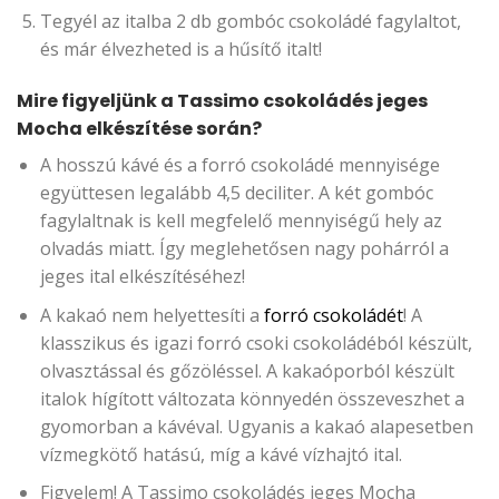
Tegyél az italba 2 db gombóc csokoládé fagylaltot,
és már élvezheted is a hűsítő italt!
Mire figyeljünk a Tassimo csokoládés jeges
Mocha elkészítése során?
A hosszú kávé és a forró csokoládé mennyisége
együttesen legalább 4,5 deciliter. A két gombóc
fagylaltnak is kell megfelelő mennyiségű hely az
olvadás miatt. Így meglehetősen nagy pohárról a
jeges ital elkészítéséhez!
A kakaó nem helyettesíti a
forró csokoládét
! A
klasszikus és igazi forró csoki csokoládéból készült,
olvasztással és gőzöléssel. A kakaóporból készült
italok hígított változata könnyedén összeveszhet a
gyomorban a kávéval. Ugyanis a kakaó alapesetben
vízmegkötő hatású, míg a kávé vízhajtó ital.
Figyelem! A Tassimo csokoládés jeges Mocha