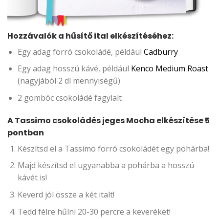
Hozzávalók a hűsítő ital elkészítéséhez:
Egy adag forró csokoládé, például
Cadburry
Egy adag hosszú kávé, például
Kenco Medium Roast
(nagyjából 2 dl mennyiségű)
2 gombóc csokoládé fagylalt
A Tassimo csokoládés jeges Mocha elkészítése 5
pontban
Készítsd el a Tassimo forró csokoládét egy pohárba!
Majd készítsd el ugyanabba a pohárba a hosszú
kávét is!
Keverd jól össze a két italt!
Tedd félre hűlni 20-30 percre a keveréket!