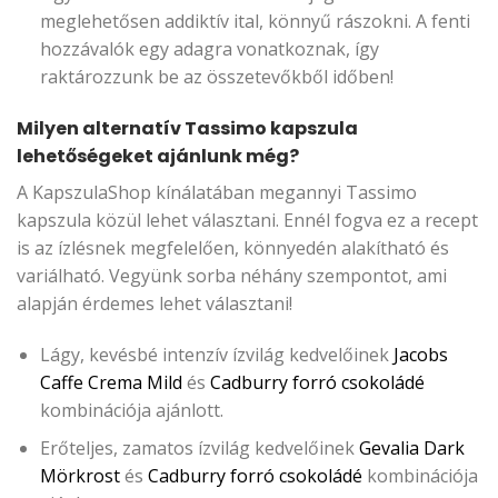
meglehetősen addiktív ital, könnyű rászokni. A fenti
hozzávalók egy adagra vonatkoznak, így
raktározzunk be az összetevőkből időben!
Milyen alternatív Tassimo kapszula
lehetőségeket ajánlunk még?
A KapszulaShop kínálatában megannyi Tassimo
kapszula közül lehet választani. Ennél fogva ez a recept
is az ízlésnek megfelelően, könnyedén alakítható és
variálható. Vegyünk sorba néhány szempontot, ami
alapján érdemes lehet választani!
Lágy, kevésbé intenzív ízvilág kedvelőinek
Jacobs
Caffe Crema Mild
és
Cadburry forró csokoládé
kombinációja ajánlott.
Erőteljes, zamatos ízvilág kedvelőinek
Gevalia Dark
Mörkrost
és
Cadburry forró csokoládé
kombinációja