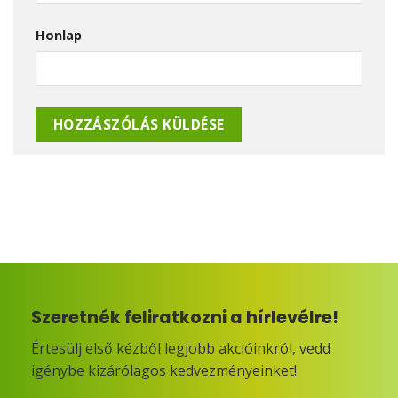
Honlap
Szeretnék feliratkozni a hírlevélre!
Értesülj első kézből legjobb akcióinkról, vedd
igénybe kizárólagos kedvezményeinket!